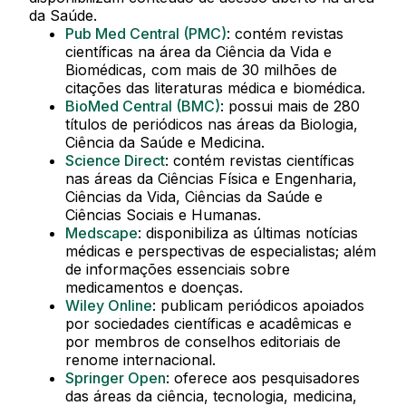
uma área total de mais de 597,59m².
Apoio à decisão clínica
da Saúde.
Tutorial de acesso à Minha Biblioteca
Pub Med Central (PMC)
: contém revistas
Na parte física são disponibilizados elevadores e
científicas na área da Ciência da Vida e
Tutorial de acesso aos periódicos da
sinalização tátil e visual, garantindo acesso
Biomédicas, com mais de 30 milhões de
EBSCO EDS
adequado para todos.
citações das literaturas médica e biomédica.
Tutorial de renovação de empréstimo e
BioMed Central (BMC)
: possui mais de 280
reserva online
Já a informacional inclui tecnologias assistivas,
títulos de periódicos nas áreas da Biologia,
como o leitor de tela “NVDA”, facilitando o acesso
Tutorial de acesso à DynaMed
Ciência da Saúde e Medicina.
à informação para pessoas com deficiência visual.
Science Direct
: contém revistas científicas
Também utiliza o “Vlibras” para tradução
De segunda à sexta, das 7h40 às 20h50
nas áreas da Ciências Física e Engenharia,
automática do português para Libras e o “Câmera
Ciências da Vida, Ciências da Saúde e
Prédio da Zarns Pouso Alegre | INAPÓS
Mouse” para controle do mouse por movimento
Ciências Sociais e Humanas.
em Rua Dr. José Pinto de Carvalho, 86,
da cabeça. As bibliotecas virtuais oferecem ainda
Medscape
: disponibiliza as últimas notícias
Jardim Independência - Pouso Alegre/MG,
autonomia na leitura, incluindo leitura em voz alta
médicas e perspectivas de especialistas; além
CEP 37551-086
e ajuste de fonte, acessível de qualquer lugar com
de informações essenciais sobre
Infraestrutura
internet. Os recursos adicionais incluem teclado
medicamentos e doenças.
em Braille e baixa visão e lentes de aumento.
A Biblioteca possui uma estrutura ampla e bem
Wiley Online
: publicam periódicos apoiados
iluminada, ambientes dimensionados e
por sociedades científicas e acadêmicas e
Área para armazenamento do acervo e livre
climatizados, com espaços para Guarda-Volumes
por membros de conselhos editoriais de
consulta;
e favorável ao deslocamento das pessoas de
renome internacional.
Área para estudo coletivo;
forma autônoma. O projeto arquitetônico foi
Springer Open
: oferece aos pesquisadores
Salas de estudos individuais;
elaborado visando estimular o contato adequado
das áreas da ciência, tecnologia, medicina,
Salas de leitura e estudo em grupo;
do usuário com os recursos e serviços