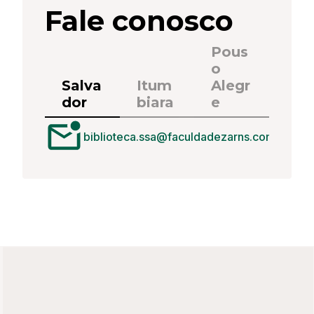
Fale conosco
Pous
o
Salva
Itum
Alegr
dor
biara
e
biblioteca.ssa@faculdadezarns.com.br
biblioteca.itu@faculdadezarns.com.br
biblioteca.psa@faculdadezarns.com.br