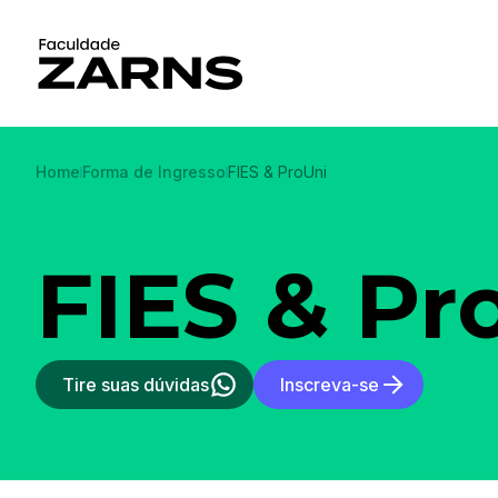
Home
Forma de Ingresso
FIES & ProUni
FIES & Pr
Tire suas dúvidas
Inscreva-se