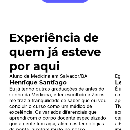
Experiência de
quem já esteve
por aqui
Aluno de Medicina em Salvador/BA
Egress
Henrique Santiago
Leon
Eu já tenho outras graduações de antes do
É impr
sonho da Medicina, e ter escolhido a Zarns
da fac
me traz a tranquilidade de saber que eu vou
apenas
concluir o curso como um médico de
Tive o
excelência. Os variados diferenciais que
acadêm
aprendi com o corpo docente especializado
capaz 
que a gente tem aqui, além das tecnologias
advers
de ponta, auxiliam muito no nosso
impõe.