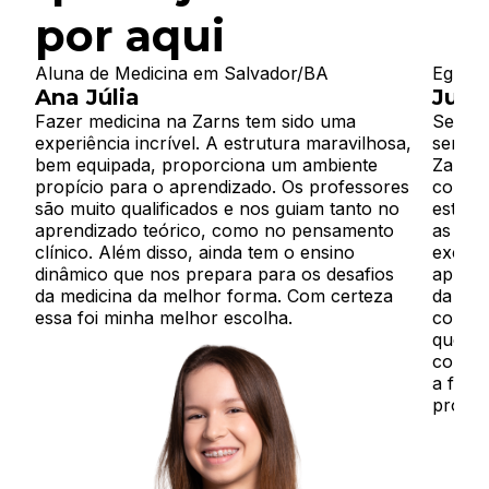
por aqui
Aluna de Medicina em Salvador/BA
Egress
Ana Júlia
Juli
Fazer medicina na Zarns tem sido uma
Ser mé
experiência incrível. A estrutura maravilhosa,
sempre
bem equipada, proporciona um ambiente
Zarns 
propício para o aprendizado. Os professores
conver
são muito qualificados e nos guiam tanto no
estuda
aprendizado teórico, como no pensamento
as fac
clínico. Além disso, ainda tem o ensino
excele
dinâmico que nos prepara para os desafios
aprova
da medicina da melhor forma. Com certeza
da fac
essa foi minha melhor escolha.
corpo 
que eu
conten
a form
propor