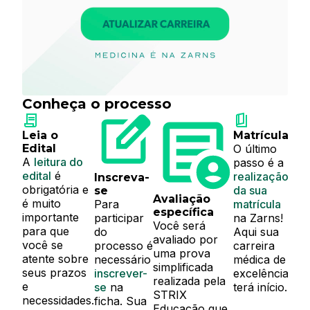
Conheça o processo
Leia o
Matrícula
Edital
O último
A
leitura do
passo é a
edital
é
realização
Inscreva-
obrigatória e
da sua
se
Avaliação
é muito
Para
matrícula
específica
importante
participar
na Zarns!
Você será
para que
do
Aqui sua
avaliado por
você se
processo é
carreira
uma prova
atente sobre
necessário
médica de
simplificada
seus prazos
inscrever-
excelência
realizada pela
e
se
na
terá início.
STRIX
necessidades.
ficha. Sua
Educação que