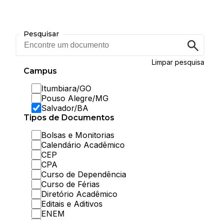
Pesquisar
Encontre
um
documento
Limpar pesquisa
Campus
Itumbiara/GO
Pouso Alegre/MG
Salvador/BA
Tipos de Documentos
Bolsas e Monitorias
Calendário Acadêmico
CEP
CPA
Curso de Dependência
Curso de Férias
Diretório Acadêmico
Editais e Aditivos
ENEM