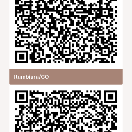
Itumbiara/GO