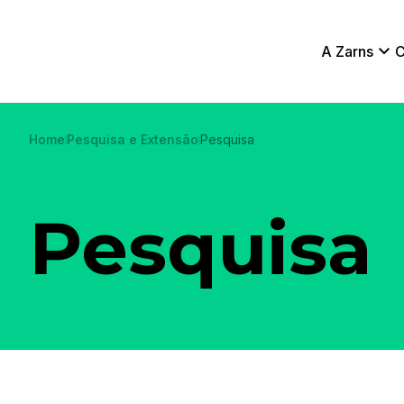
A Zarns
C
Home
Pesquisa e Extensão
Pesquisa
Pesquisa