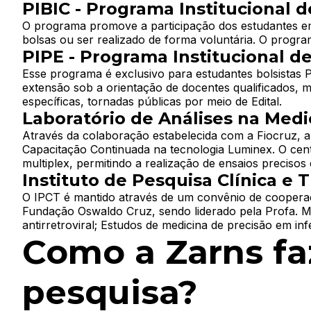
PIBIC - Programa Institucional de
Analisar situações de saúde de populações específ
Fomentar o diálogo entre a produção acadêmica e
O programa promove a participação dos estudantes em 
equânimes e democráticas.
bolsas ou ser realizado de forma voluntária. O progra
PIPE - Programa Institucional de
Assim, o grupo busca contribuir para o fortalecimento 
contemporâneos.
Esse programa é exclusivo para estudantes bolsistas
Grupo de Pesquisa em Saúde da
extensão sob a orientação de docentes qualificados, m
específicas, tornadas públicas por meio de Edital.
Grupo 2
Laboratório de Análises na Medi
O GPSMG foi criado em 2025 e é coordenado pela pro
linhas de pesquisa são:
Através da colaboração estabelecida com a Fiocruz, a
Capacitação Continuada na tecnologia Luminex. O cen
• Levantamento epidemiológico e parasitológico da re
multiplex, permitindo a realização de ensaios precisos 
detecção e análise da presença e incidência de parasi
Instituto de Pesquisa Clínica e T
transmissão transplacentária.
O IPCT é mantido através de um convênio de cooperaçã
• Toxoplasmose congênita.
Fundação Oswaldo Cruz, sendo liderado pela Profa. Ma
Grupo de Pesquisa em Neuropsi
antirretroviral; Estudos de medicina de precisão em in
Grupo 3
Pro-IC - Programa de Iniciação C
Programa Institucional de Bolsas
Como a Zarns fa
O NTMENTAIS foi criado em 2025 e é coordenado pelo
O programa conta com oferta de bolsas de iniciação cie
O programa incentiva a participação dos estudantes em
Couto. As linhas de pesquisa desenvolvidas incluem:
horária de orientação para professores, nos projetos
ocorrer com a concessão de bolsas ou de forma voluntá
pesquisa?
Pro-ITAC - Programa de Inovação
divulgadas por meio de edital próprio.
• Biomarcadores Neurobiológicos e Endofenótipos com
Programa Institucional de Inicia
e validação de biomarcadores neurobiológicos, genétic
Atua na promoção da inovação tecnológica, do empreen