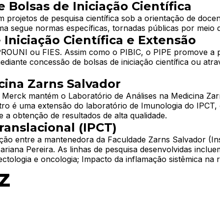
 Bolsas de Iniciação Científica
icas, considerando recortes de território, gênero, raça e c
 os gestores, profissionais e movimentos sociais, visando
projetos de pesquisa científica sob a orientação de docen
ma segue normas específicas, tornadas públicas por meio de
 Iniciação Científica e Extensão
da saúde pública e para a formulação de respostas sociais 
 PROUNI ou FIES. Assim como o PIBIC, o PIPE promove a pa
 Mulher Gestante (GPSMG)
ediante concessão de bolsas de iniciação científica ou atr
cina Zarns Salvador
fessora Fernanda Chaves de Oliveira. Suas
 Merck mantém o Laboratório de Análises na Medicina Zarns
tro é uma extensão do laboratório de Imunologia do IPCT,
gião, com foco na
e a obtenção de resultados de alta qualidade.
tos com potencial de
ranslacional (IPCT)
o entre a mantenedora da Faculdade Zarns Salvador (Insti
riana Pereira. As linhas de pesquisa desenvolvidas inclue
cobiologia dos Transtornos Menta
fectologia e oncologia; Impacto da inflamação sistêmica na 
ientífica
 de Iniciação Científica
z
 professor Dr. Cláudio Inácio
ntífica para alunos, distribuídas segundo normas específic
 projetos de pesquisa científica, desenvolvidos sob a orie
 aprovados.
ria, conforme interesse e disponibilidade. As diretrizes 
 Tecnológica e Desenvolvimento Ar
 foco na identificação
ção Científica
os e epigenéticos
dedorismo e das manifestações artísticas e culturais na f