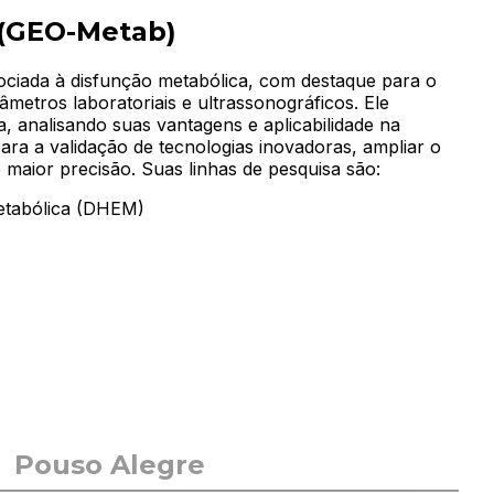
 (GEO-Metab)
ociada à disfunção metabólica, com destaque para o
âmetros laboratoriais e ultrassonográficos. Ele
 analisando suas vantagens e aplicabilidade na
para a validação de tecnologias inovadoras, ampliar o
maior precisão. Suas linhas de pesquisa são:
Metabólica (DHEM)
 Dra. Elisângela F. Naves Borges, constitui-se como
omo objeto central de investigação as complexas
a análise crítica das políticas públicas de saúde
logia crítica e nas ciências sociais em saúde, o grupo
Pouso Alegre
ficação do Sistema Único de Saúde (SUS);