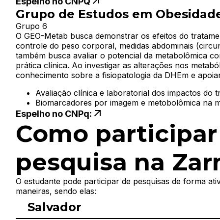
Espelho no CNPQ
Grupo de Estudos em Obesidade
Grupo 6
O GEO-Metab busca demonstrar os efeitos do tratamen
controle do peso corporal, medidas abdominais (circunf
também busca avaliar o potencial da metabolômica co
prática clínica. Ao investigar as alterações nos metab
conhecimento sobre a fisiopatologia da DHEm e apoiar
Avaliação clínica e laboratorial dos impactos d
Biomarcadores por imagem e metobolômica na m
Espelho no CNPq:
Núcleo de Estudos em Epidemiol
Como participar
Grupo 1
O Grupo de Pesquisa Núcleo de Estudos em Epidemiolog
pesquisa na Zar
um espaço interdisciplinar de produção de conhecime
interrelações entre os determinantes sociais, as cond
voltadas para a garantia do direito à saúde. A partir 
O estudante pode participar de pesquisas de forma ati
dedica-se a:
maneiras, sendo elas:
Salvador
Investigar os mecanismos pelos quais as desigua
Avaliar o desenho, a implementação e os resulta