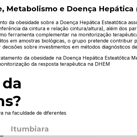
, Metabolismo e Doença Hepática
to da obesidade sobre a Doença Hepática Esteatótica ass
erência da cintura e relação cintura/altura), além dos par
mo ferramenta complementar na monitorização terapêutica,
ólitos em amostras biológicas, o grupo pretende contribuir 
 decisões sobre investimentos em métodos diagnósticos de 
o tratamento da obesidade na Doença Hepática Esteatótica 
onitorização da resposta terapêutica na DHEM
ogia e Políticas de Saúde (NEEPS)
 da
ia e Políticas de Saúde (NEEPS), liderado pela professora
ns?
nto, ensino e extensão no campo da Saúde Coletiva. Tem c
ições de vida e o processo saúde-doença-cuidado, bem como 
de um referencial teórico-metodológico ancorado na Epidemio
va na faculdade de diferentes
Itumbiara
ldades sociais produzem iniquidades em saúde;
dos de políticas e programas de saúde, com vistas à quali