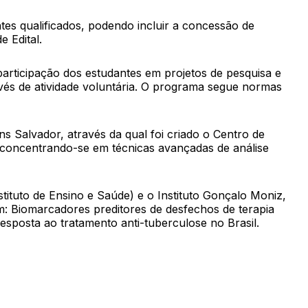
lasse social;
 à tradução do conhecimento em práticas mais
tes qualificados, podendo incluir a concessão de
 Edital.
efetivas frente aos desafios sanitários
rticipação dos estudantes em projetos de pesquisa e
avés de atividade voluntária. O programa segue normas
 Salvador, através da qual foi criado o Centro de
 concentrando-se em técnicas avançadas de análise
tuto de Ensino e Saúde) e o Instituto Gonçalo Moniz,
m: Biomarcadores preditores de desfechos de terapia
is (NTMENTAIS)
resposta ao tratamento anti-tuberculose no Brasil.
as, tornadas públicas por meio de Edital e carga
ntação de docentes qualificados. A participação pode
do programa são estabelecidas em normas específicas,
tístico Cultural
aculdade, integrando eventos, ações, estudos,