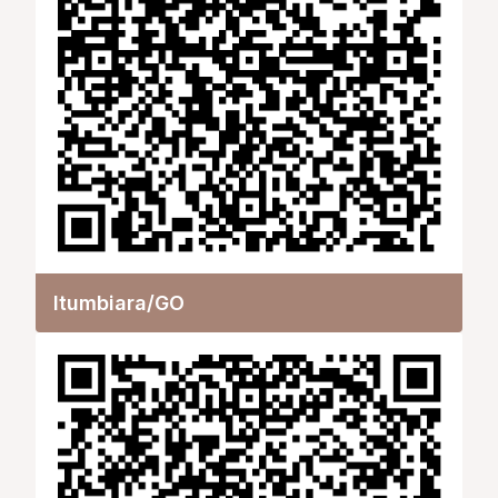
Itumbiara/GO