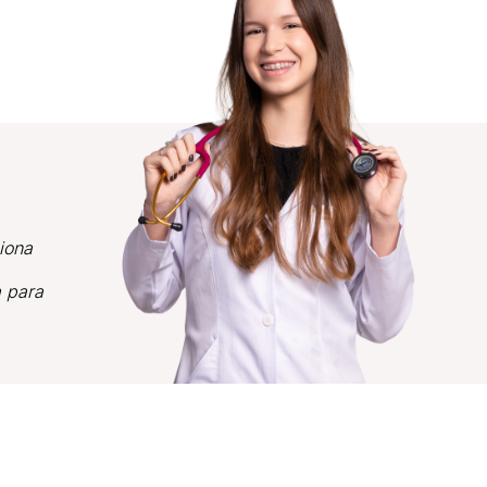
iona
a para