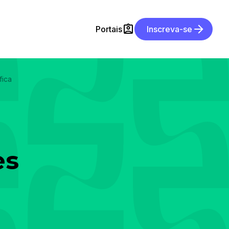
Portais
Inscreva-se
fica
es