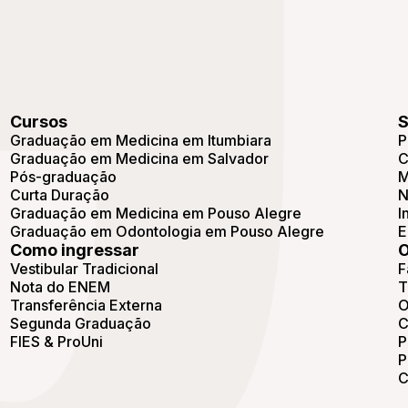
Cursos
S
Graduação em Medicina em Itumbiara
P
Graduação em Medicina em Salvador
C
Pós-graduação
M
Curta Duração
N
Graduação em Medicina em Pouso Alegre
I
Graduação em Odontologia em Pouso Alegre
E
Como ingressar
O
Vestibular Tradicional
F
Nota do ENEM
T
Transferência Externa
O
Segunda Graduação
C
FIES & ProUni
P
P
C