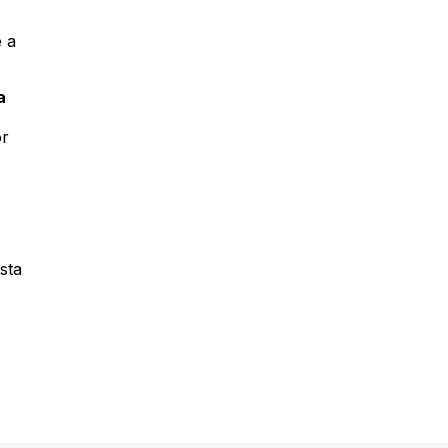
 a
a
or
sta