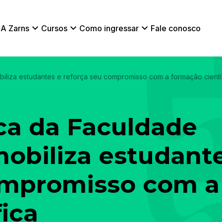
A Zarns
Cursos
Como ingressar
Fale conosco
iliza estudantes e reforça seu compromisso com a formação cientí
ca da Faculdade
mobiliza estudant
ompromisso com a
ica