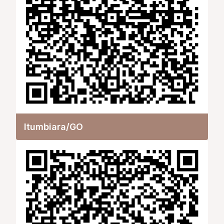
Itumbiara/GO