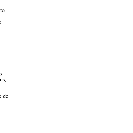
to
o
o
s
es,
o do