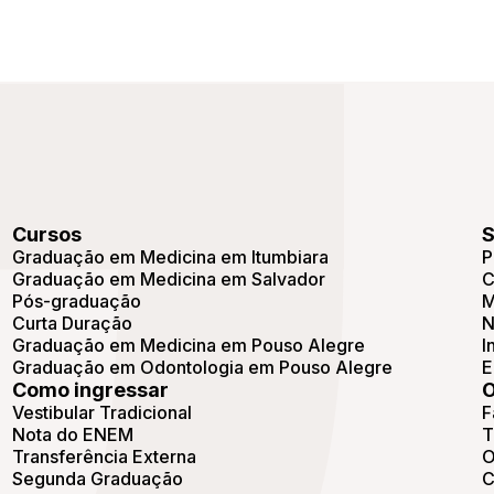
Cursos
S
Graduação em Medicina em Itumbiara
P
Graduação em Medicina em Salvador
C
Pós-graduação
M
Curta Duração
N
Graduação em Medicina em Pouso Alegre
I
Graduação em Odontologia em Pouso Alegre
E
Como ingressar
O
Vestibular Tradicional
F
Nota do ENEM
T
Transferência Externa
O
Segunda Graduação
C