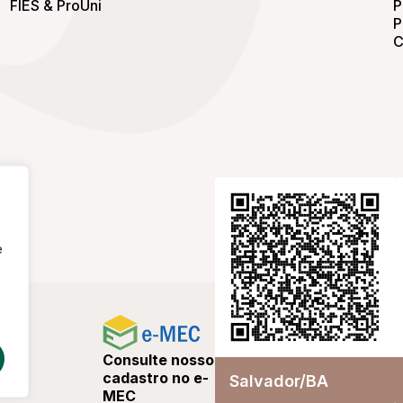
FIES & ProUni
P
P
C
e
Consulte nosso
cadastro no e-
Salvador/BA
MEC