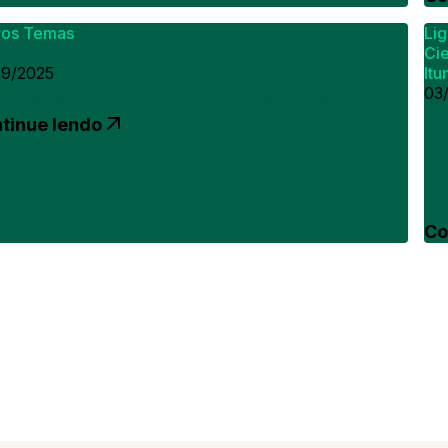
ros Temas
Li
Cie
09/2025
It
rticipe do Simulado Zarns!
03
P
tinue lendo
Co