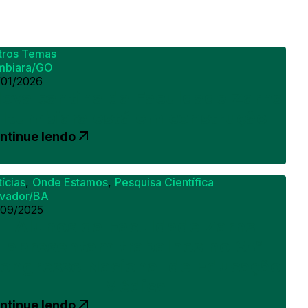
tros Temas
umbiara/GO
/01/2026
ova cantina da Faculdade Zarns
Itumbiara está em construção
ntinue lendo
ícias
,
Onde Estamos
,
Pesquisa Científica
lvador/BA
/09/2025
Alunos da Faculdade Zarns
apresentam trabalhos no 63°
ongresso Nacional de Educação
Médica
ntinue lendo