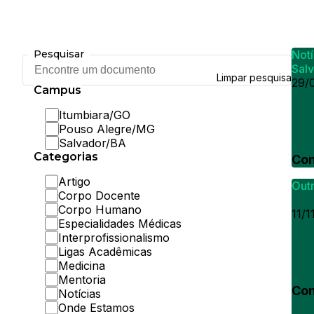
Pesquisar
Notí
Encontre
Sal
um
Limpar pesquisa
29/
documento
Campus
F
Itumbiara/GO
s
Pouso Alegre/MG
Salvador/BA
Categorias
Con
Artigo
Out
Corpo Docente
Corpo Humano
11/1
Especialidades Médicas
S
Interprofissionalismo
Ligas Acadêmicas
Medicina
Mentoria
Con
Notícias
Onde Estamos