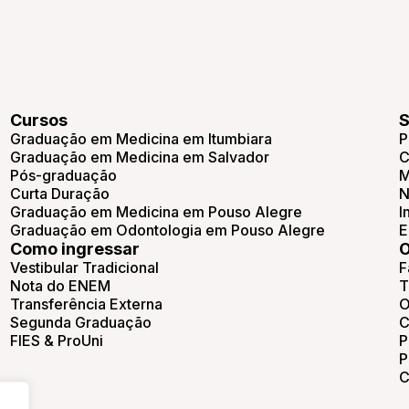
Cursos
S
Graduação em Medicina em Itumbiara
P
Graduação em Medicina em Salvador
C
Pós-graduação
M
Curta Duração
N
Graduação em Medicina em Pouso Alegre
I
Graduação em Odontologia em Pouso Alegre
E
Como ingressar
O
Vestibular Tradicional
F
Nota do ENEM
T
Transferência Externa
O
Segunda Graduação
C
FIES & ProUni
P
P
C