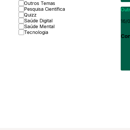
Outros Temas
Pesquisa Científica
Out
Quizz
Saúde Digital
16/
Saúde Mental
Pa
Tecnologia
Con