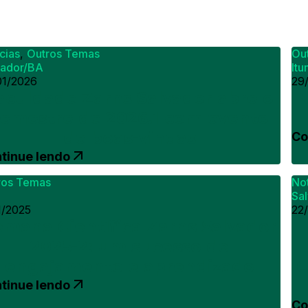
cias
,
Outros Temas
Ou
vador/BA
It
01/2026
29
aculdade Zarns Salvador abre o
N
emestre de 2026.1 com evento
de boas-vindas
Co
tinue lendo
ros Temas
Not
Sa
1/2025
22
emana Científica Zarns Salvador
2025-2: um sucesso de
engajamento e aprendizado
C
tinue lendo
Co