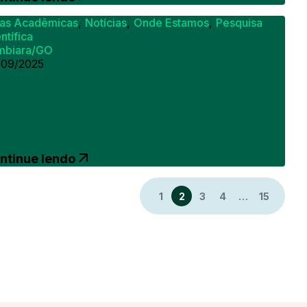
gas Acadêmicas
,
Notícias
,
Onde Estamos
,
Pesquisa
ntífica
umbiara/GO
/09/2025
rojeto premiado conduzido pela
LAOZ é apresentado no
Congresso Brasileiro de
Oftalmologia
ntinue lendo
1
2
3
4
…
15