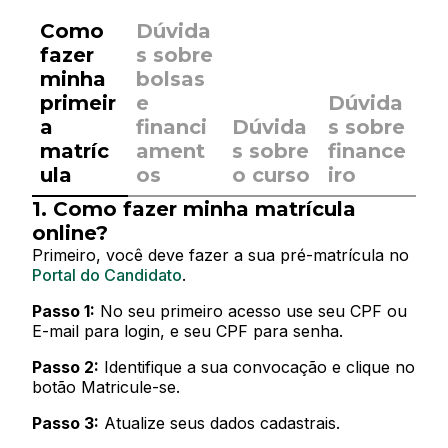
Como
Dúvida
fazer
s sobre
minha
bolsas
primeir
e
Dúvida
a
financi
Dúvida
s sobre
matríc
ament
s sobre
finance
ula
os
o curso
iro
1.
Como fazer minha matrícula
online?
Primeiro, você deve fazer a sua pré-matrícula no
Portal do Candidato
.
Passo 1:
No seu primeiro acesso use seu CPF ou
E-mail para login, e seu CPF para senha.
Passo 2:
Identifique a sua convocação e clique no
botão Matricule-se.
Passo 3:
Atualize seus dados cadastrais.