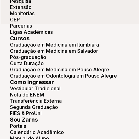
Pesquisa
transferir para a medicina da Zarns, consulte o
Extensão
edital de transferência do financiamento no
Monitorias
próprio site do FIES. Se você se enquadrar nos
CEP
critérios estabelecidos pelo programa, solicite a
Parcerias
transferência e aguarde aprovação.
Ligas Acadêmicas
Cursos
PROUNI
Graduação em Medicina em Itumbiara
Assim como o FIES, o PROUNI é um programa
Graduação em Medicina em Salvador
do governo que concede bolsas estudantis
Pós-graduação
parciais ou integrais. Para participar também é
Curta Duração
necessário ter realizado ENEM. Para saber mais,
Graduação em Medicina em Pouso Alegre
fique atento as informações e prazos no
Site do
Graduação em Odontologia em Pouso Alegre
Prouni
.
Como ingressar
Vestibular Tradicional
Importante! Para escolher as unidades da Zarns
Nota do ENEM
na inscrição escolha:
Transferência Externa
Segunda Graduação
Zarns Salvador: Centro Universitário Zarns
FIES & ProUni
Salvador.
Sou Zarns
Zarns Itumbiara: Faculdade Zarns Itumbiara
Portais
Calendário Acadêmico
Manual do Aluno