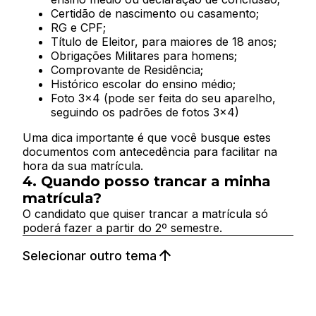
Certidão de nascimento ou casamento;
RG e CPF;
Título de Eleitor, para maiores de 18 anos;
Obrigações Militares para homens;
Comprovante de Residência;
Histórico escolar do ensino médio;
Foto 3x4 (pode ser feita do seu aparelho,
seguindo os padrões de fotos 3×4)
Uma dica importante é que você busque estes
documentos com antecedência para facilitar na
hora da sua matrícula.
4.
Quando posso trancar a minha
matrícula?
O candidato que quiser trancar a matrícula só
poderá fazer a partir do 2º semestre.
1.
1.
1.
A Zarns possui algumas formas
Posso fazer aproveitamento de
Valores
Selecionar outro tema
de bolsas e financiamentos?
disciplina?
Atualmente, o valor da mensalidade na
Zarns em
Salvador
é de 13.831,31. Para os pagamentos
No momento a Zarns não possui bolsas próprias.
Depende. O aproveitamento de disciplinas ocorre
realizados até o dia 5 de cada mês, você tem 4%
Sobre financiamentos, aceitamos de qualquer
mediante a aprovação das disciplinas aprovadas
de desconto, ficando R$13.278,06.
banco que ofereça financiamento próprio, além
exclusivamente no curso de Medicina. A análise é