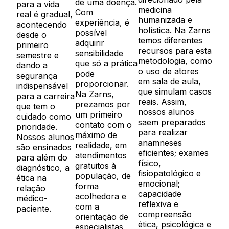
de uma doença.
para a vida
medicina
Com
real é gradual,
humanizada e
experiência, é
acontecendo
holística. Na Zarns
possível
desde o
temos diferentes
adquirir
primeiro
recursos para esta
sensibilidade
semestre e
metodologia, como
que só a prática
dando a
o uso de atores
pode
segurança
em sala de aula,
proporcionar.
indispensável
que simulam casos
Na Zarns,
para a carreira
reais.
Assim,
prezamos por
que tem o
nossos alunos
um primeiro
cuidado como
saem preparados
contato com o
prioridade.
para realizar
máximo de
Nossos alunos
anamneses
realidade, em
são ensinados
eficientes; exames
atendimentos
para além do
físico,
gratuitos à
diagnóstico, a
fisiopatológico e
população, de
ética na
emocional;
forma
relação
capacidade
acolhedora e
médico-
reflexiva e
com a
paciente.
compreensão
orientação de
ética, psicológica e
especialistas