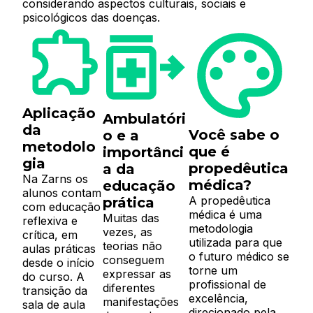
considerando aspectos culturais, sociais e
psicológicos das doenças.
Aplicação
Ambulatóri
da
Você sabe o
o e a
metodolo
que é
importânci
gia
propedêutica
a da
Na Zarns os
médica?
educação
alunos contam
A propedêutica
prática
com educação
médica é uma
Muitas das
reflexiva e
metodologia
vezes, as
crítica, em
utilizada para que
teorias não
aulas práticas
o futuro médico se
conseguem
desde o início
torne um
expressar as
do curso. A
profissional de
diferentes
transição da
excelência,
manifestações
sala de aula
direcionado pela