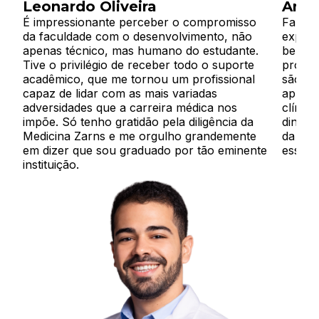
Leonardo Oliveira
Ana 
É impressionante perceber o compromisso
Fazer 
da faculdade com o desenvolvimento, não
experi
apenas técnico, mas humano do estudante.
bem eq
Tive o privilégio de receber todo o suporte
propíc
acadêmico, que me tornou um profissional
são mu
capaz de lidar com as mais variadas
aprend
adversidades que a carreira médica nos
clínic
impõe. Só tenho gratidão pela diligência da
dinâmi
Medicina Zarns e me orgulho grandemente
da med
em dizer que sou graduado por tão eminente
essa f
instituição.